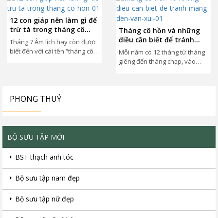
12 con giáp nên làm gì để
trừ tà trong tháng cô
Tháng cô hồn và những
hồn
điều cần biết để tránh
Tháng 7 Âm lịch hay còn được
mang đến vận xui
biết đến với cái tên “tháng cô
Mỗi năm có 12 tháng từ tháng
hồn”. Theo tín ngưỡng và
giêng đến tháng chạp, vào
quan...
những ngày đầu tháng thường
có những việc...
PHONG THUỶ
BỘ SƯU TẬP MỚI
BST thạch anh tóc
Bộ sưu tập nam đẹp
Bộ sưu tập nữ đẹp