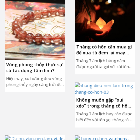
Tháng cô hồn cần mua gì
để xua tà đem lại may
mắn cho cả tháng
Tháng 7 âm lịch hàng năm
Vòng phong thủy thực sự
được người ta gọi với cái tên
có tác dụng tâm linh?
“tháng cô hồn”. Đúng theo tên
gọi,...
Hiện nay, xu hướng đeo vòng
phong thủy ngày càng trở nên
phổ biến. Từ người này truyền
tai người...
Không muốn gặp “xui
xẻo” trong tháng cô hồn
thì nên làm những điều
Tháng 7 âm lịch hay còn được
này
biết đến với tên gọi tháng cô
hồn. Theo tín ngưỡng dân
gian,...