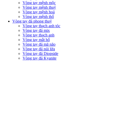
Vòng tay mệnh mộc
Vòng tay mệnh thuỷ
Vòng tay mệnh hoả
Vòng tay mệnh thổ
Vòng tay đá phong thuỷ
Vòng tay thạch anh tóc
Vòng tay đá mix
Vòng tay thạch anh
Vòng tay mắt hổ
Vòng tay đá mã não
Vòng tay đá núi lửa
Vòng tay đá Diopside
Vòng tay đá Kyanite