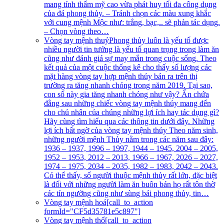
mang tính thẩm mỹ cao vừa phát huy tối đa công dụng
của đá phong thủy. – Tránh chọn các màu xung khắc
với cung mệnh Mộc như: trắng, bạc,.. sẽ phản tác dụng.
– Chọn vòng theo…
Vòng tay mệnh thuỷ
Phong thủy luôn là yếu tố được
nhiều người tin tưởng là yếu tố quan trọng trong làm ăn
cũng như đánh giá sự may mắn trong cuộc sống. Theo
kết quả của một cuộc thống kê cho thấy số lượng các
mặt hàng vòng tay hợp mệnh thủy bán ra trên thị
trường ra tăng nhanh chóng trong năm 2019. Tại sao,
con số này gia tăng nhanh chóng như vậy? Ẩn chứa
đằng sau những chiếc vòng tay mệnh thủy mang đến
cho chủ nhân của chúng những lợi ích hay tác dụng gì?
Hãy cùng tìm hiểu qua các thông tin dưới đây. Những
lợi ích bất ngờ của vòng tay mệnh thủy Theo năm sinh,
những người mệnh Thủy nằm trong các năm sau đây:
1936 – 1937, 1996 – 1997, 1944 – 1945, 2004 – 2005,
1952 – 1953, 2012 – 2013, 1966 – 1967, 2026 – 2027,
1974 – 1975, 2034 – 2035, 1982 – 1983, 2042 – 2043.
Có thể thấy, số người thuộc mệnh thủy rất lớn, đặc biệt
là đối với những người làm ăn buôn bán họ rất tôn thờ
các tín ngưỡng cũng như sùng bái phong thủy, tin…
Vòng tay mệnh hoả
[call_to_action
formId="CF5d35781e5c897"]
Vòng tay mệnh thổ
[call_to_action