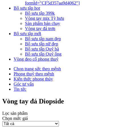
formId="CF5d357aa9d4062"]
Bộ sưu tập hot
Bộ sưu tập 399k
Vòng tay mix Tỳ hưu
Sản phẩm bán chạy
Vòng tay đá trơn
Bộ sưu tập mới
Bộ sưu tập nam đẹp
Bộ sưu tập nữ đẹp
Bộ sưu tập Quý bà
Bộ sưu tập Quý ông
Vòng đeo cổ phong thuỷ
Chọn trang sức theo mệnh
Phong thuỷ theo mệnh
Kiến thức phong thủy
Góc tư vấn
Tin tức
Vòng tay đá Diopside
Lọc sản phẩm
Chọn mức giá