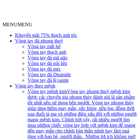
MENU
MENU
Khuyến mãi 75% thạch anh tóc
Vòng tay đá phong thuỷ
Vòng tay mắt hổ
Vòng tay thạch anh
Vòng tay đá mã não
Vòng tay đá núi lửa
Vòng tay đá mix
Vòng tay đá Diopside
Vòng tay đá Kyanite
Vòng tay theo mệnh
Vòng tay mệnh kim
Vòng tay phong thuỷ mệnh kim
được các chuyên gia phong thủy đánh giá là sản phẩm
tốt nhất nên sử dụng bên người. Vòng tay phong thủy
giúp tăng thêm may mắn, sức khỏe, tiền bạc đồng thời
xua đuổi tà ma và những điều xấu đối với những người
mang mệnh kim. Chính bởi vậy, rất nhiều người tìm
mua những chiếc vòng tay hợp với mệnh kim để mang
đến may mắn cho chính bản thân mình hay làm quà
tặng với bạn bè, người thân. Những lợi ích không ngờ