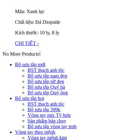
Màu: Xanh lục
Chất liệu: Đá Diopside
Kích thước: 10 ly, 8 ly
CHI TIẾT ›
No More Products!
Bộ sưu tập mới
BST thạch anh tóc
Bộ sưu tập nam đẹp
Bộ sưu tập nữ đẹp
Bộ sưu tập Quý bà
Bộ sưu tập Quý ông
Bộ sưu tập hot
BST thạch anh tóc
Bộ sưu tập 399k
Vòng tay mix Tỳ hưu
Sản phẩm bán chạy
Bộ sưu tập vòng tay trơn
Vòng tay theo mệnh
Vòng tay mệnh kim