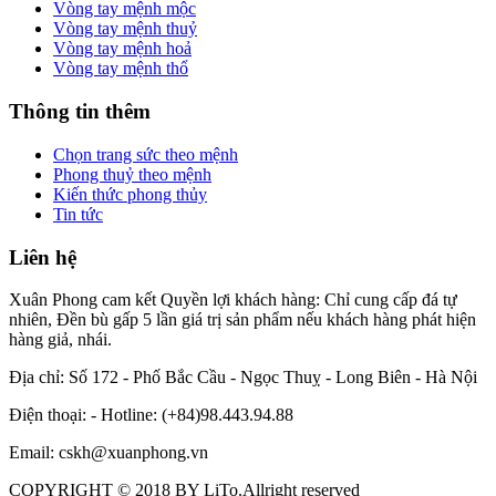
Vòng tay mệnh mộc
Vòng tay mệnh thuỷ
Vòng tay mệnh hoả
Vòng tay mệnh thổ
Thông tin thêm
Chọn trang sức theo mệnh
Phong thuỷ theo mệnh
Kiến thức phong thủy
Tin tức
Liên hệ
Xuân Phong cam kết Quyền lợi khách hàng: Chỉ cung cấp đá tự
nhiên, Đền bù gấp 5 lần giá trị sản phẩm nếu khách hàng phát hiện
hàng giả, nhái.
Địa chỉ: Số 172 - Phố Bắc Cầu - Ngọc Thuỵ - Long Biên - Hà Nội
Điện thoại: - Hotline: (+84)98.443.94.88
Email: cskh@xuanphong.vn
COPYRIGHT © 2018 BY LiTo.Allright reserved