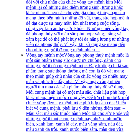
đối với chủ nhân của chiếc vòng tay mệnh kim Mỗi
mệnh lại có những đặc điểm tương sinh, tương khắc
khác nhau. Theo các chuyên gia phong thủy, bạn cần
mang theo bên mình những đồ vật, trang sức hợp mệnh
để đạt được sự may mắn lớn nhất trong cuộc sống,
công việc làm ăn hay sức khỏe. Những chiếc vòng tay
đá phong thủy với màu sắc phù hợp: vàng, trắng và
xám bạc để có thể phát huy tối đa năng lượng từ những
viên đá phong thủy. Vì vậy, khi sử dụng sẽ mang đến
cho những người ở cung mệnh nhiều…
Vòng tay mệnh mộc
Vòng tay phong thuỷ mệnh mộc là
một sản phẩm trang sức được ưa chuộng, dành cho
những người có cung mệnh mộc. Đây không chỉ là sản
phẩm trang sức thông thường mà còn là đồ vật mang
theo mình giúp chủ nhân của chiếc vòng có nhiều may
mắn và phúc lộc đầy nhà. Vì vậy, ngày càng nhiều
người tìm mua các sản phẩm phong thủy để sử dụng.
Mỗi cung mệnh lại có một màu sắc, chất liệu phù hợp
khác nhau, mệnh mộc cũng vậy. Để lựa chọn được một
chiếc vòng đeo tay mệnh mộc phù hợp cần có sự hiểu
biết về cung mệnh, phải lưu ý đến những điểm sau: –
Màu sắc: màu sắc thuộc hành Mộc tốt cho sức khỏe với
những người thuộc cung mệnh này như: xanh nước
biển, xanh lam, xanh lá cây, màu vàng sậm, nâu đất,
màu xanh da trời, xanh nước biển sẫm, màu đen vừa