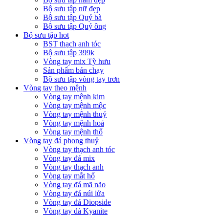
Bộ sưu tập nữ đẹp
Bộ sưu tập Quý bà
Bộ sưu tập Quý ông
Bộ sưu tập hot
BST thạch anh tóc
Bộ sưu tập 399k
Vòng tay mix Tỳ hưu
Sản phẩm bán chạy
Bộ sưu tập vòng tay trơn
Vòng tay theo mệnh
Vòng tay mệnh kim
Vòng tay mệnh mộc
Vòng tay mệnh thuỷ
Vòng tay mệnh hoả
Vòng tay mệnh thổ
Vòng tay đá phong thuỷ
Vòng tay thạch anh tóc
Vòng tay đá mix
Vòng tay thạch anh
Vòng tay mắt hổ
Vòng tay đá mã não
Vòng tay đá núi lửa
Vòng tay đá Diopside
Vòng tay đá Kyanite