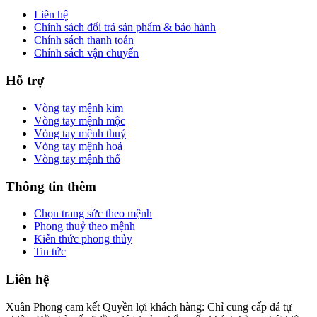
Liên hệ
Chính sách đổi trả sản phẩm & bảo hành
Chính sách thanh toán
Chính sách vận chuyển
Hỗ trợ
Vòng tay mệnh kim
Vòng tay mệnh mộc
Vòng tay mệnh thuỷ
Vòng tay mệnh hoả
Vòng tay mệnh thổ
Thông tin thêm
Chọn trang sức theo mệnh
Phong thuỷ theo mệnh
Kiến thức phong thủy
Tin tức
Liên hệ
Xuân Phong cam kết Quyền lợi khách hàng: Chỉ cung cấp đá tự