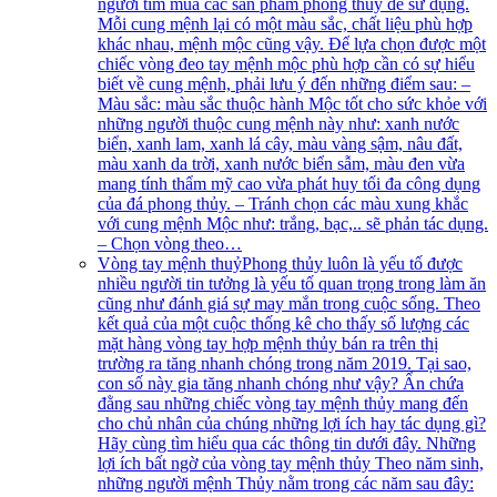
người tìm mua các sản phẩm phong thủy để sử dụng.
Mỗi cung mệnh lại có một màu sắc, chất liệu phù hợp
khác nhau, mệnh mộc cũng vậy. Để lựa chọn được một
chiếc vòng đeo tay mệnh mộc phù hợp cần có sự hiểu
biết về cung mệnh, phải lưu ý đến những điểm sau: –
Màu sắc: màu sắc thuộc hành Mộc tốt cho sức khỏe với
những người thuộc cung mệnh này như: xanh nước
biển, xanh lam, xanh lá cây, màu vàng sậm, nâu đất,
màu xanh da trời, xanh nước biển sẫm, màu đen vừa
mang tính thẩm mỹ cao vừa phát huy tối đa công dụng
của đá phong thủy. – Tránh chọn các màu xung khắc
với cung mệnh Mộc như: trắng, bạc,.. sẽ phản tác dụng.
– Chọn vòng theo…
Vòng tay mệnh thuỷ
Phong thủy luôn là yếu tố được
nhiều người tin tưởng là yếu tố quan trọng trong làm ăn
cũng như đánh giá sự may mắn trong cuộc sống. Theo
kết quả của một cuộc thống kê cho thấy số lượng các
mặt hàng vòng tay hợp mệnh thủy bán ra trên thị
trường ra tăng nhanh chóng trong năm 2019. Tại sao,
con số này gia tăng nhanh chóng như vậy? Ẩn chứa
đằng sau những chiếc vòng tay mệnh thủy mang đến
cho chủ nhân của chúng những lợi ích hay tác dụng gì?
Hãy cùng tìm hiểu qua các thông tin dưới đây. Những
lợi ích bất ngờ của vòng tay mệnh thủy Theo năm sinh,
những người mệnh Thủy nằm trong các năm sau đây: