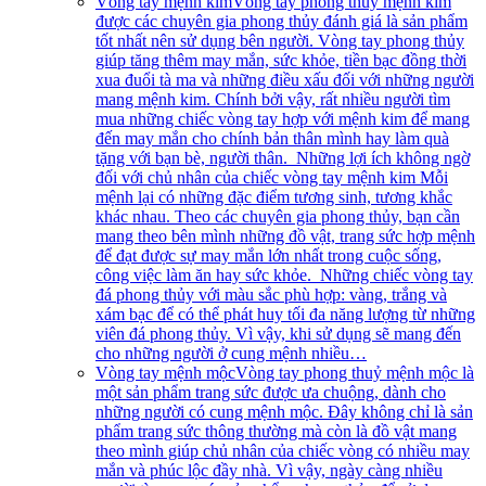
Vòng tay mệnh kim
Vòng tay phong thuỷ mệnh kim
được các chuyên gia phong thủy đánh giá là sản phẩm
tốt nhất nên sử dụng bên người. Vòng tay phong thủy
giúp tăng thêm may mắn, sức khỏe, tiền bạc đồng thời
xua đuổi tà ma và những điều xấu đối với những người
mang mệnh kim. Chính bởi vậy, rất nhiều người tìm
mua những chiếc vòng tay hợp với mệnh kim để mang
đến may mắn cho chính bản thân mình hay làm quà
tặng với bạn bè, người thân. Những lợi ích không ngờ
đối với chủ nhân của chiếc vòng tay mệnh kim Mỗi
mệnh lại có những đặc điểm tương sinh, tương khắc
khác nhau. Theo các chuyên gia phong thủy, bạn cần
mang theo bên mình những đồ vật, trang sức hợp mệnh
để đạt được sự may mắn lớn nhất trong cuộc sống,
công việc làm ăn hay sức khỏe. Những chiếc vòng tay
đá phong thủy với màu sắc phù hợp: vàng, trắng và
xám bạc để có thể phát huy tối đa năng lượng từ những
viên đá phong thủy. Vì vậy, khi sử dụng sẽ mang đến
cho những người ở cung mệnh nhiều…
Vòng tay mệnh mộc
Vòng tay phong thuỷ mệnh mộc là
một sản phẩm trang sức được ưa chuộng, dành cho
những người có cung mệnh mộc. Đây không chỉ là sản
phẩm trang sức thông thường mà còn là đồ vật mang
theo mình giúp chủ nhân của chiếc vòng có nhiều may
mắn và phúc lộc đầy nhà. Vì vậy, ngày càng nhiều