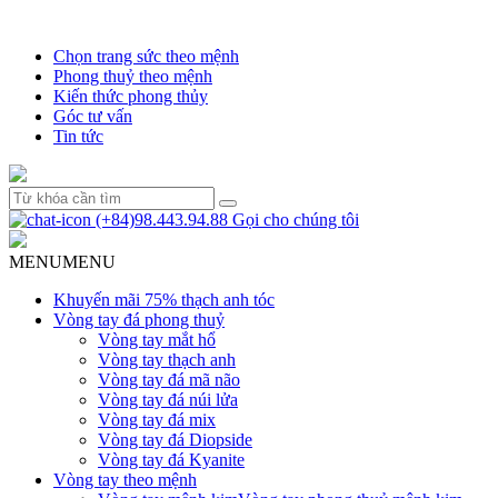
Chọn trang sức theo mệnh
Phong thuỷ theo mệnh
Kiến thức phong thủy
Góc tư vấn
Tin tức
(+84)98.443.94.88
Gọi cho chúng tôi
MENU
MENU
Khuyến mãi 75% thạch anh tóc
Vòng tay đá phong thuỷ
Vòng tay mắt hổ
Vòng tay thạch anh
Vòng tay đá mã não
Vòng tay đá núi lửa
Vòng tay đá mix
Vòng tay đá Diopside
Vòng tay đá Kyanite
Vòng tay theo mệnh