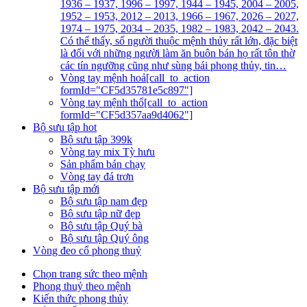
1936 – 1937, 1996 – 1997, 1944 – 1945, 2004 – 2005,
1952 – 1953, 2012 – 2013, 1966 – 1967, 2026 – 2027,
1974 – 1975, 2034 – 2035, 1982 – 1983, 2042 – 2043.
Có thể thấy, số người thuộc mệnh thủy rất lớn, đặc biệt
là đối với những người làm ăn buôn bán họ rất tôn thờ
các tín ngưỡng cũng như sùng bái phong thủy, tin…
Vòng tay mệnh hoả
[call_to_action
formId="CF5d35781e5c897"]
Vòng tay mệnh thổ
[call_to_action
formId="CF5d357aa9d4062"]
Bộ sưu tập hot
Bộ sưu tập 399k
Vòng tay mix Tỳ hưu
Sản phẩm bán chạy
Vòng tay đá trơn
Bộ sưu tập mới
Bộ sưu tập nam đẹp
Bộ sưu tập nữ đẹp
Bộ sưu tập Quý bà
Bộ sưu tập Quý ông
Vòng đeo cổ phong thuỷ
Chọn trang sức theo mệnh
Phong thuỷ theo mệnh
Kiến thức phong thủy