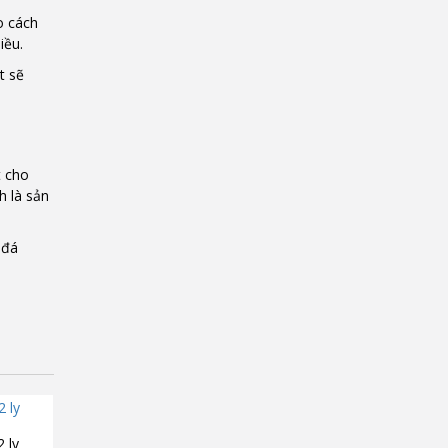
o cách
hiều.
t sẽ
t cho
h là sản
 đá
 ly