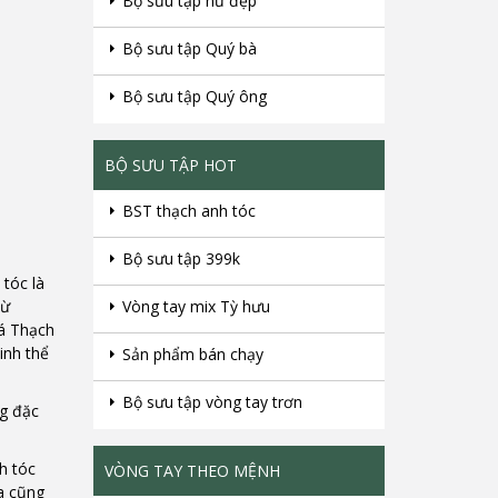
Bộ sưu tập nữ đẹp
Bộ sưu tập Quý bà
Bộ sưu tập Quý ông
BỘ SƯU TẬP HOT
BST thạch anh tóc
Bộ sưu tập 399k
tóc là
từ
Vòng tay mix Tỳ hưu
đá Thạch
inh thể
Sản phẩm bán chạy
Bộ sưu tập vòng tay trơn
ng đặc
h tóc
VÒNG TAY THEO MỆNH
ra cũng