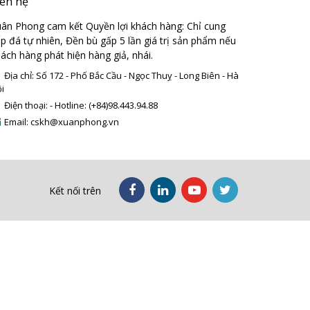
iên hệ
ân Phong cam kết Quyền lợi khách hàng: Chỉ cung
p đá tự nhiên, Đền bù gấp 5 lần giá trị sản phẩm nếu
ách hàng phát hiện hàng giả, nhái.
Địa chỉ: Số 172 - Phố Bắc Cầu - Ngọc Thuỵ - Long Biên - Hà
i
Điện thoại: - Hotline: (+84)98.443.94.88
Email: cskh@xuanphong.vn
Kết nối trên