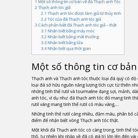
1
Một số thông tin cơ bản về đá Thạch anh Tóc
2
Thạch anh tóc giả
2.1
Thạch anh tóc được làm giả từ thủy tinh
2.2
Tóc của đá Thạch anh tóc giả
3
Cách phân biệt đá Thạch anh tóc giả – thật
3.1
Nhận biết bằng máy móc
3.2
Nhận biết bằng mắt thường
3.3
Nhận biết bằng lửa
3.4
Nhận biết qua thời gian
Một số thông tin cơ bản
Thạch anh và Thạch anh tóc thuộc loại đá quý có độ
loại đá sở hữu nguồn năng lượng tích cực từ thiên n
những tinh thể rutil và tourmaline dạng sợi, mảnh, d
anh tóc, ví dụ như: đá thạch anh tóc đỏ mang tinh thể
rutil vàng mang tinh thể rutil có màu vàng,…
Những tinh thể rutil càng nhiều, đậm màu, phân bố cà
điểm để nhận biết vòng Thạch anh tóc thật.
Một khối đá Thạch anh tóc có càng trong, tinh thể tóc
thô, tự nhiên khi nhập về đã có giá trị lớn lên đến v