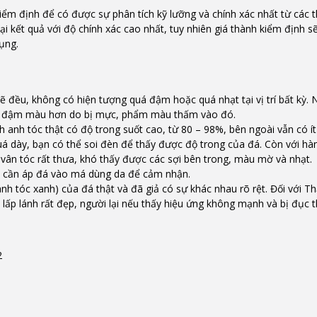
ểm định để có được sự phân tích kỹ lưỡng và chính xác nhất từ các th
 kết quả với độ chính xác cao nhất, tuy nhiên giá thành kiểm định sẽ
dụng.
ẽ đều, không có hiện tượng quá đậm hoặc quá nhạt tại vị trí bất kỳ.
ợng đậm màu hơn do bị mực, phẩm màu thấm vào đó.
anh tóc thật có độ trong suốt cao, từ 80 – 98%, bên ngoài vẫn có ít
uá dày, bạn có thể soi đèn để thấy được độ trong của đá. Còn với hàn
vân tóc rất thưa, khó thấy được các sợi bên trong, màu mờ và nhạt.
chỉ cần áp đá vào má dùng da để cảm nhận.
nh tóc xanh) của đá thật và đã giả có sự khác nhau rõ rệt. Đối với T
lấp lánh rất đẹp, người lại nếu thấy hiệu ứng không mạnh và bị đục t