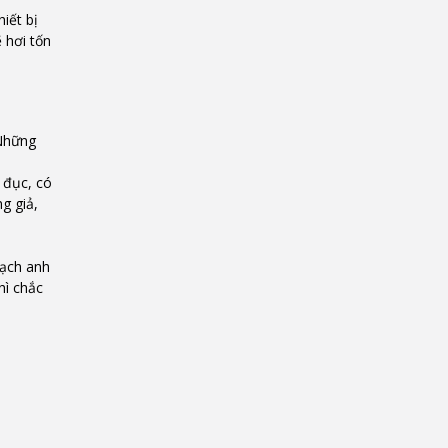
iết bị
 hơi tốn
 Những
 đục, có
g giả,
hạch anh
hì chắc