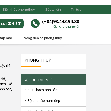
Kiến thức phong thủy
Góc tư vấn
Tin tức
(+84)98.443.94.88
Gọi cho chúng tôi
 tập mới
Vòng đeo cổ phong thuỷ
PHONG THUỶ
Vậy thì
 đó,
BỘ SƯU TẬP MỚI
hiện. Để
anh tóc,
BST thạch anh tóc
Bộ sưu tập nam đẹp