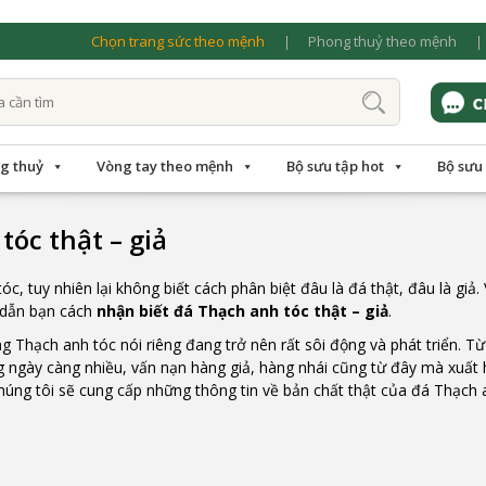
Chọn trang sức theo mệnh
Phong thuỷ theo mệnh
g thuỷ
Vòng tay theo mệnh
Bộ sưu tập hot
Bộ sưu
óc thật – giả
tuy nhiên lại không biết cách phân biệt đâu là đá thật, đâu là giả. 
g dẫn bạn cách
nhận biết đá Thạch anh tóc thật – giả
.
g Thạch anh tóc nói riêng đang trở nên rất sôi động và phát triển. Từ
 ngày càng nhiều, vấn nạn hàng giả, hàng nhái cũng từ đây mà xuất 
húng tôi sẽ cung cấp những thông tin về bản chất thật của đá Thạch 