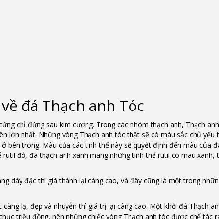
 về đá Thạch anh Tóc
 cứng chỉ đứng sau kim cương. Trong các nhóm thạch anh, Thạch anh 
hiên lớn nhất. Những vòng Thạch anh tóc thật sẽ có màu sắc chủ yếu 
ài ở bên trong. Màu của các tinh thể này sẽ quyết định đến màu của 
 rutil đỏ, đá thạch anh xanh mang những tinh thể rutil có màu xanh, t
ng dày đặc thì giá thành lại càng cao, và đây cũng là một trong nhữ
 càng lạ, đẹp và nhuyễn thì giá trị lại càng cao. Một khối đá Thạch an
ài chục triệu đồng, nên những chiếc vòng Thạch anh tóc được chế tác 