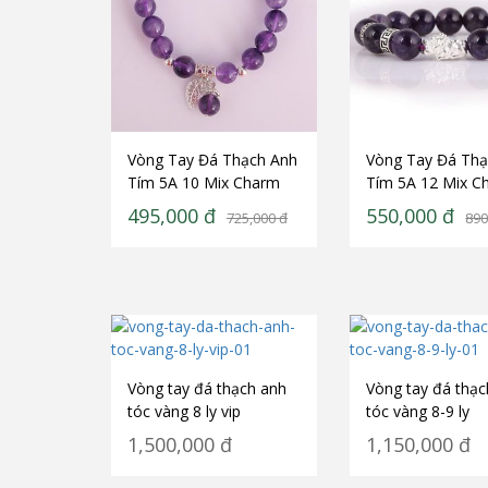
Vòng Tay Đá Thạch Anh
Vòng Tay Đá Thạ
Tím 5A 10 Mix Charm
Tím 5A 12 Mix C
Lá Treo Bạc 925 BLT01
Tỳ Hưu Bạc 925 
495,000
đ
550,000
đ
725,000
đ
890
BTH01
Vòng tay đá thạch anh
Vòng tay đá thạc
tóc vàng 8 ly vip
tóc vàng 8-9 ly
1,500,000
đ
1,150,000
đ