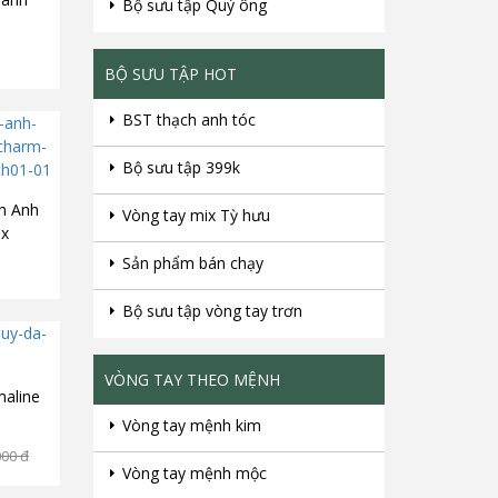
Bộ sưu tập Quý ông
BỘ SƯU TẬP HOT
BST thạch anh tóc
Bộ sưu tập 399k
h Anh
Vòng tay mix Tỳ hưu
ix
 925
Sản phẩm bán chạy
Bộ sưu tập vòng tay trơn
VÒNG TAY THEO MỆNH
maline
Vòng tay mệnh kim
000
đ
Vòng tay mệnh mộc