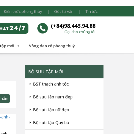
Kiến thức phong thủy
Góc tư vấn
Tin tức
(+84)98.443.94.88
Gọi cho chúng tôi
 tập mới
Vòng đeo cổ phong thuỷ
BỘ SƯU TẬP MỚI
BST thạch anh tóc
Bộ sưu tập nam đẹp
phẩm
Bộ sưu tập nữ đẹp
Bộ sưu tập Quý bà
 anh