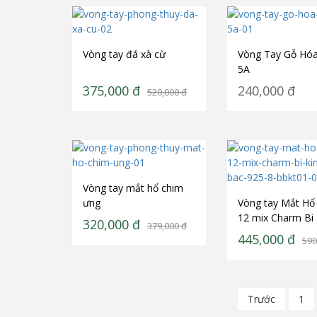
Vòng tay đá xà cừ
Vòng Tay Gỗ Hó
5A
375,000
đ
240,000
đ
520,000
đ
Vòng tay mắt hổ chim
ưng
Vòng tay Mắt Hổ
12 mix Charm Bi
320,000
đ
379,000
đ
Tiền Bạc 925 8 
445,000
đ
590
Trước
1