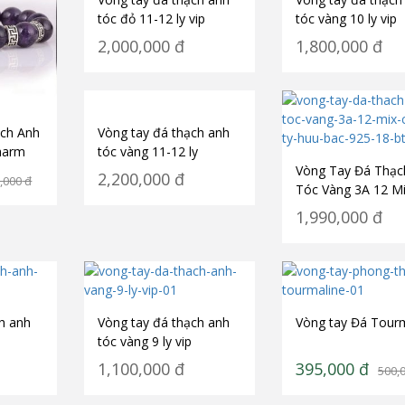
tóc đỏ 11-12 ly vip
tóc vàng 10 ly vip
2,000,000
đ
1,800,000
đ
Vòng tay đá thạch anh
ch Anh
tóc vàng 11-12 ly
harm
Vòng Tay Đá Thạc
18
2,200,000
đ
,000
đ
Tóc Vàng 3A 12 M
Charm Tỳ Hưu Bạc
1,990,000
đ
18 BTH01
h anh
Vòng tay đá thạch anh
Vòng tay Đá Tour
tóc vàng 9 ly vip
1,100,000
đ
395,000
đ
500,