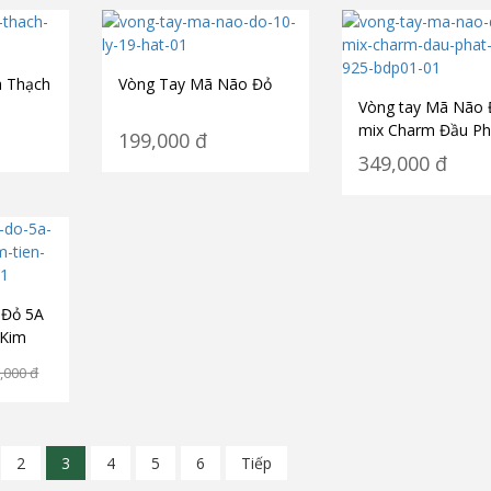
a Thạch
Vòng Tay Mã Não Đỏ
Vòng tay Mã Não 
mix Charm Đầu Ph
199,000
đ
Bạc 925 BDP01
349,000
đ
 Đỏ 5A
 Kim
BBKT01
,000
đ
2
3
4
5
6
Tiếp