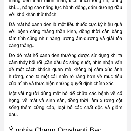
mang đến thần minh mẫn, kích thích lòng tin, dũng
khí…, nâng cao năng lực hành động, dám đương đầu
với khó khăn thử thách.
Đá mắt hổ xanh đen là một liều thuốc cực kỳ hiệu quả
với bệnh căng thẳng thần kinh, đồng thời cân bằng
tâm tính cũng như năng lượng âm-dương và giải tỏa
căng thẳng..
Do đó mắt hổ xanh đen thường được sử dụng khi ta
cảm thấy bối rối ,cần đầu óc sáng suốt, nhìn nhận vấn
đề một cách khách quan mà không bị cảm xúc ảnh
hưởng, cho ta một cái nhìn rõ ràng hơn về mục tiêu
của mình và thực hiện những quyết định chính xác.
Một vài người dùng mắt hổ để chữa các bệnh về cổ
họng, về mắt và sinh sản, đồng thời làm xương cột
sống thêm cứng cáp, loại bỏ các chất độc và giảm
đau.
Ý nghĩa Charm Omshanti Bạc