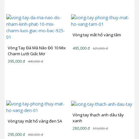
Vòng tay mắt hổ vàng tâm
Vòng Tay Đá Mã Não Đỏ 10 Mix
495,000
đ
629,000
đ
Charm Lưới Giấc Mơ
(Dreamcatcher) Bạc 925
395,000
đ
449,000
đ
BLGM02
Vòng tay thạch anh dâu tây
xanh
Vòng tay mắt hổ vàng đen 5A
280,000
đ
515,000
đ
295,000
đ
450,000
đ