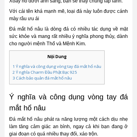
Xoay nó dưới ánh sang, bạn sẽ thấy chúng lấp lánh.
Với cái tên khá mạnh mẽ, loại đá này luôn được cánh
mày râu ưu ái
Đá mắt hổ nâu là dòng đá có nhiều tác dụng về mặt
sức khỏe và mang rất nhiều ý nghĩa phong thủy, dành
cho người mệnh Thổ và Mệnh Kim.
Nội Dung
1
Ý nghĩa và công dụng vòng tay đá mắt hổ nâu
2
Ý nghĩa Charm Đầu Phật Bạc 925
3
Cách bảo quản đá mắt hổ nâu
Ý nghĩa và công dụng vòng tay đá
mắt hổ nâu
Đá mắt hổ nâu phát ra năng lượng một cách dịu nhẹ
làm tăng cảm giác an bình, ngay cả khi bạn đang ở
giai đoạn có quá nhiều thay đổi, xáo trộn.