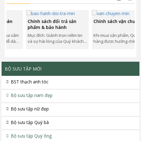
án
Chính sách đổi trả sản
Chính sách vận chuyển
phẩm & bảo hành
a sắm
Mục đích: Giành trọn niềm tin
Khi mua sản phẩm, Quý khác
dễ dàng
và sự hài lòng của Quý khách
hàng được hưởng chính sách
h toán
hàng khi sử dụng sản phẩm
vận chuyển như dưới đây, áp
và...
dụng trên toàn...
BỘ SƯU TẬP MỚI
BST thạch anh tóc
Bộ sưu tập nam đẹp
Bộ sưu tập nữ đẹp
Bộ sưu tập Quý bà
Bộ sưu tập Quý ông