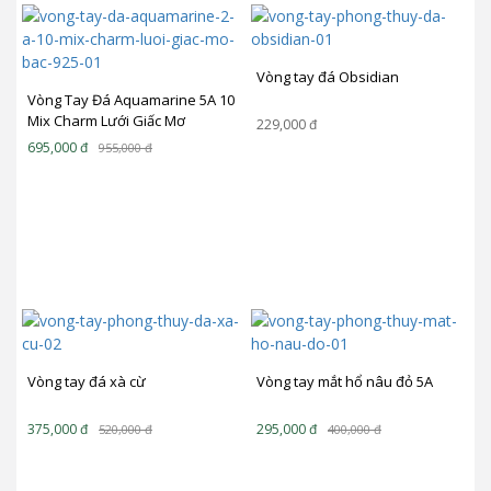
Vòng tay đá Obsidian
Vòng Tay Đá Aquamarine 5A 10
Mix Charm Lưới Giấc Mơ
229,000
đ
(Dreamcatcher) Bạc 925
695,000
đ
955,000
đ
BLGM02
Vòng tay đá xà cừ
Vòng tay mắt hổ nâu đỏ 5A
375,000
đ
295,000
đ
520,000
đ
400,000
đ