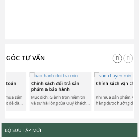
GÓC TƯ VẤN
oán
Chính sách đổi trả sản
Chính sách vận chuyển
phẩm & bảo hành
mua sắm
Mục đích: Giành trọn niềm tin
Khi mua sản phẩm, Quý khá
 dễ dàng
và sự hài lòng của Quý khách
hàng được hưởng chính sác
anh toán
hàng khi sử dụng sản phẩm
vận chuyển như dưới đây, á
và...
dụng trên toàn...
BỘ SƯU TẬP MỚI