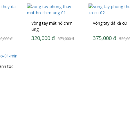
Vòng tay mắt hổ chim
Vòng tay đá xà cừ
ưng
320,000
đ
375,000
đ
0,000
đ
379,000
đ
520,0
anh tóc