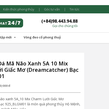
Kiến thức phong thủy
Góc tư vấn
Tin tức
(+84)98.443.94.88
Gọi cho chúng tôi
 tập mới
Vòng đeo cổ phong thuỷ
Đá Mã Não Xanh 5A 10 Mix
i Giấc Mơ (Dreamcatcher) Bạc
01
0,000
đ
não xanh 5A_10 Mix Charm Lưới Giấc Mơ
Bạc 925_BLGM01 là món quà phong thủy Hộ Mệnh,