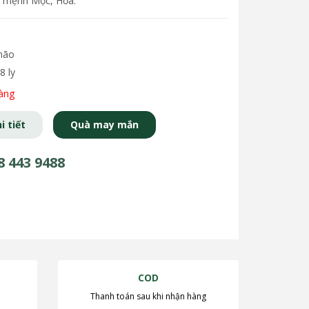
o mệnh Mộc, Hỏa.
 não
8 ly
àng
i tiết
Quà may mắn
8 443 9488
COD
Thanh toán sau khi nhận hàng