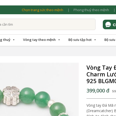
Chọn trang sức theo mệnh
Phong thuỷ theo mệnh
g thuỷ
Vòng tay theo mệnh
Bộ sưu tập hot
Bộ sưu
Vòng Tay 
Charm Lướ
925 BLGM
399,000
đ
59
Vòng tay Đá Mã 
(Dreamcatcher) 