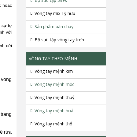
Bộ sưu tập 399k
c hoặc
Vòng tay mix Tỳ hưu
 sự tự
Sản phẩm bán chạy
nh với
Bộ sưu tập vòng tay trơn
ính cởi
VÒNG TAY THEO MỆNH
Vòng tay mệnh kim
y vong
Vòng tay mệnh mộc
Vòng tay mệnh thuỷ
Vòng tay mệnh hoả
 trang
Vòng tay mệnh thổ
hể rửa