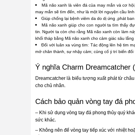
Mã não xanh là viên đá của may mắn và cơ hội, 
may mắn sẽ tìm đến, như là một lời nguyện cầu lin
Giúp chống lại bệnh viêm da do dị ứng ,phát ban 
Mã não xanh giúp cho con người ta tìm thấy đự
tin. Người ta còn cho rằng Mã não xanh còn làm nảy
khối tháp bằng Mã não xanh cho cảm giác sâu lắng 
Đối với luân xa vùng tim: Tác động lên hệ tim mạc
mở chân thành, sự nhậy cảm; củng cố ý trí biến đổi t
Ý nghĩa Charm Dreamcatcher 
Dreamcatcher là biểu tượng xuất phát từ châ
cho chủ nhân.
Cách bảo quản vòng tay đá pho
– Khi sử dụng vòng tay đá phong thủy quý khác
sức khác.
– Không nên để vòng tay tiếp xúc với nhiệt hoặ