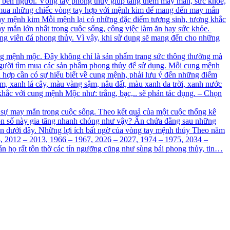
g bên người. Vòng tay phong thủy giúp tăng thêm may mắn, sức khỏe,
ìm mua những chiếc vòng tay hợp với mệnh kim để mang đến may mắn
tay mệnh kim Mỗi mệnh lại có những đặc điểm tương sinh, tương khắc
y mắn lớn nhất trong cuộc sống, công việc làm ăn hay sức khỏe.
ững viên đá phong thủy. Vì vậy, khi sử dụng sẽ mang đến cho những
g mệnh mộc. Đây không chỉ là sản phẩm trang sức thông thường mà
 người tìm mua các sản phẩm phong thủy để sử dụng. Mỗi cung mệnh
 hợp cần có sự hiểu biết về cung mệnh, phải lưu ý đến những điểm
, xanh lá cây, màu vàng sậm, nâu đất, màu xanh da trời, xanh nước
hắc với cung mệnh Mộc như: trắng, bạc,.. sẽ phản tác dụng. – Chọn
á sự may mắn trong cuộc sống. Theo kết quả của một cuộc thống kê
 con số này gia tăng nhanh chóng như vậy? Ẩn chứa đằng sau những
in dưới đây. Những lợi ích bất ngờ của vòng tay mệnh thủy Theo năm
, 2012 – 2013, 1966 – 1967, 2026 – 2027, 1974 – 1975, 2034 –
án họ rất tôn thờ các tín ngưỡng cũng như sùng bái phong thủy, tin…