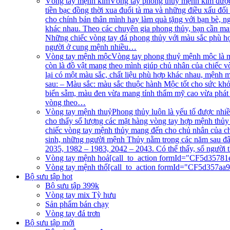
Vòng tay mệnh kim
Vòng tay phong thuỷ mệnh kim được 
tiền bạc đồng thời xua đuổi tà ma và những điều xấu đ
cho chính bản thân mình hay làm quà tặng với bạn bè, 
khác nhau. Theo các chuyên gia phong thủy, bạn cần ma
Những chiếc vòng tay đá phong thủy với màu sắc phù hợp
người ở cung mệnh nhiều…
Vòng tay mệnh mộc
Vòng tay phong thuỷ mệnh mộc là m
còn là đồ vật mang theo mình giúp chủ nhân của chiếc 
lại có một màu sắc, chất liệu phù hợp khác nhau, mệnh
sau: – Màu sắc: màu sắc thuộc hành Mộc tốt cho sức khỏ
biển sẫm, màu đen vừa mang tính thẩm mỹ cao vừa phát 
vòng theo…
Vòng tay mệnh thuỷ
Phong thủy luôn là yếu tố được nhi
cho thấy số lượng các mặt hàng vòng tay hợp mệnh thủy 
chiếc vòng tay mệnh thủy mang đến cho chủ nhân của chú
sinh, những người mệnh Thủy nằm trong các năm sau đâ
2035, 1982 – 1983, 2042 – 2043. Có thể thấy, số người t
Vòng tay mệnh hoả
[call_to_action formId="CF5d35781
Vòng tay mệnh thổ
[call_to_action formId="CF5d357aa
Bộ sưu tập hot
Bộ sưu tập 399k
Vòng tay mix Tỳ hưu
Sản phẩm bán chạy
Vòng tay đá trơn
Bộ sưu tập mới