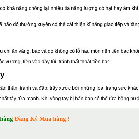
 có khả năng chống lại nhiều tia năng lượng có hại hay âm khí
ã não đỏ thường xuyên có thể cải thiện kĩ năng giao tiếp và tă
hưu chỉ ăn vàng, bạc và do không có lỗ hậu môn nên tiền bạc khôn
vượng, tiền vào đầy túi, tránh thất thoát tiền bạc.
ủy
ẩn thận, tránh va đập, trầy xước bởi những loại trang sức khác
, chất tẩy rửa mạnh. Khi vòng tay bị bẩn bạn có thể rửa bằng n
 hàng
Đăng Ký Mua hàng !