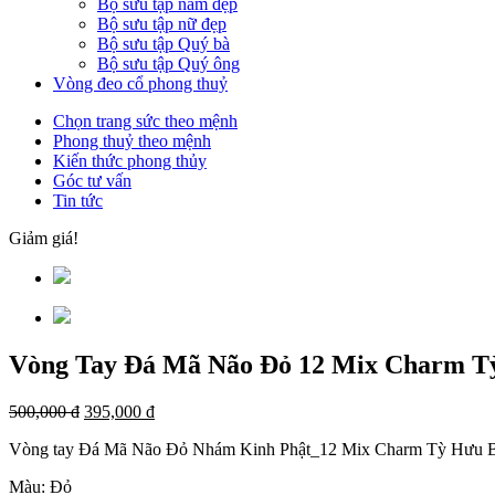
Bộ sưu tập nam đẹp
Bộ sưu tập nữ đẹp
Bộ sưu tập Quý bà
Bộ sưu tập Quý ông
Vòng đeo cổ phong thuỷ
Chọn trang sức theo mệnh
Phong thuỷ theo mệnh
Kiến thức phong thủy
Góc tư vấn
Tin tức
Giảm giá!
Vòng Tay Đá Mã Não Đỏ 12 Mix Charm T
500,000
đ
395,000
đ
Vòng tay Đá Mã Não Đỏ Nhám Kinh Phật_12 Mix Charm Tỳ Hưu B
Màu: Đỏ