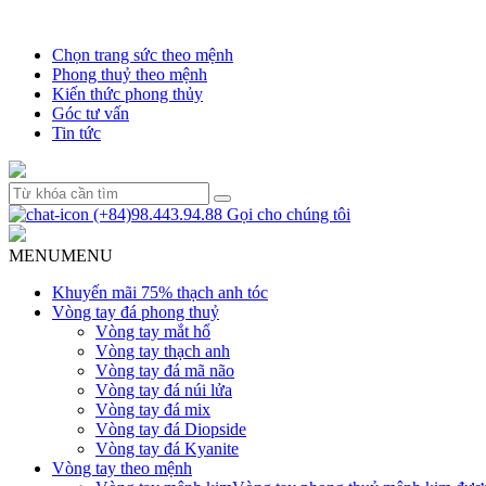
Chọn trang sức theo mệnh
Phong thuỷ theo mệnh
Kiến thức phong thủy
Góc tư vấn
Tin tức
(+84)98.443.94.88
Gọi cho chúng tôi
MENU
MENU
Khuyến mãi 75% thạch anh tóc
Vòng tay đá phong thuỷ
Vòng tay mắt hổ
Vòng tay thạch anh
Vòng tay đá mã não
Vòng tay đá núi lửa
Vòng tay đá mix
Vòng tay đá Diopside
Vòng tay đá Kyanite
Vòng tay theo mệnh