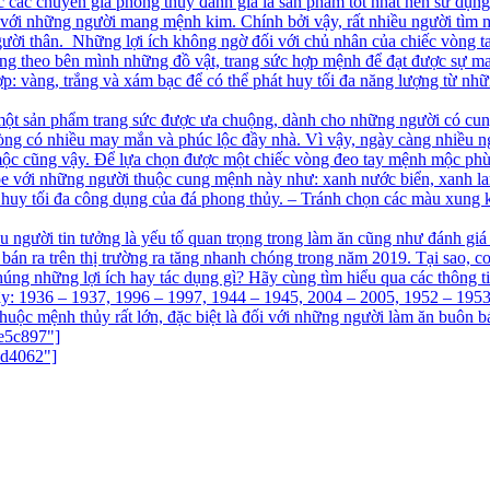
các chuyên gia phong thủy đánh giá là sản phẩm tốt nhất nên sử dụn
ối với những người mang mệnh kim. Chính bởi vậy, rất nhiều người t
người thân. Những lợi ích không ngờ đối với chủ nhân của chiếc vòng 
ng theo bên mình những đồ vật, trang sức hợp mệnh để đạt được sự ma
: vàng, trắng và xám bạc để có thể phát huy tối đa năng lượng từ nh
ột sản phẩm trang sức được ưa chuộng, dành cho những người có cun
vòng có nhiều may mắn và phúc lộc đầy nhà. Vì vậy, ngày càng nhiều
 mộc cũng vậy. Để lựa chọn được một chiếc vòng đeo tay mệnh mộc phù
e với những người thuộc cung mệnh này như: xanh nước biển, xanh lam
huy tối đa công dụng của đá phong thủy. – Tránh chọn các màu xung k
ều người tin tưởng là yếu tố quan trọng trong làm ăn cũng như đánh gi
bán ra trên thị trường ra tăng nhanh chóng trong năm 2019. Tại sao,
ng những lợi ích hay tác dụng gì? Hãy cùng tìm hiểu qua các thông t
y: 1936 – 1937, 1996 – 1997, 1944 – 1945, 2004 – 2005, 1952 – 1953
huộc mệnh thủy rất lớn, đặc biệt là đối với những người làm ăn buôn b
e5c897"]
9d4062"]