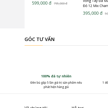
Vòng Tay Đá M
599,000
đ
795,000
đ
Đỏ 12 Mix Char
Hưu Bạc 925 18
395,000
đ
50
BTH01
GÓC TƯ VẤN
100% đá tự nhiên
Đền bù gấp 5 lần giá trị sản phẩm nếu
1 đổ
phát hiện hàng giả