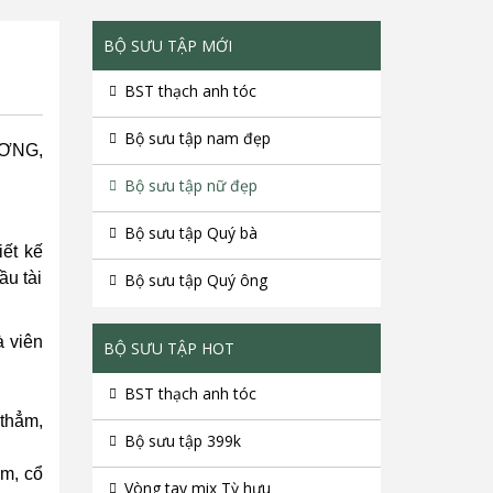
BỘ SƯU TẬP MỚI
BST thạch anh tóc
Bộ sưu tập nam đẹp
ƠNG,
Bộ sưu tập nữ đẹp
Bộ sưu tập Quý bà
iết kế
ầu tài
Bộ sưu tập Quý ông
à viên
BỘ SƯU TẬP HOT
BST thạch anh tóc
 thẳm,
Bộ sưu tập 399k
àm, cổ
Vòng tay mix Tỳ hưu