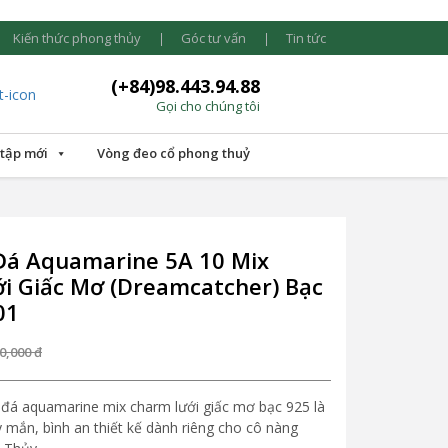
Kiến thức phong thủy
Góc tư vấn
Tin tức
(+84)98.443.94.88
Gọi cho chúng tôi
 tập mới
Vòng đeo cổ phong thuỷ
Đá Aquamarine 5A 10 Mix
i Giấc Mơ (Dreamcatcher) Bạc
01
0,000
đ
đá aquamarine mix charm lưới giấc mơ bạc 925 là
 mắn, bình an thiết kế dành riêng cho cô nàng