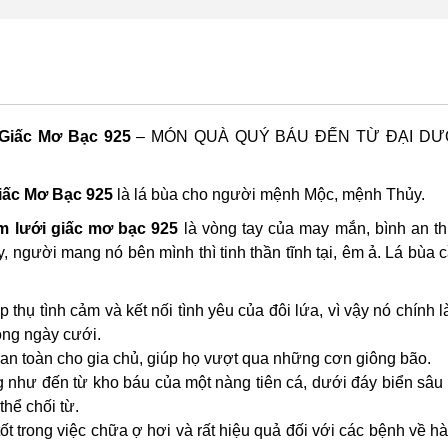
Giấc Mơ Bạc 925
– MÓN QUÀ QUÝ BÁU ĐẾN TỪ ĐẠI DƯ
iấc Mơ Bạc 925
là lá bùa cho người mệnh Mộc, mệnh Thủy.
m lưới giấc mơ bạc 925
là vòng tay của may mắn, bình an th
người mang nó bên mình thì tinh thần tĩnh tại, êm ả. Lá bùa c
thụ tình cảm và kết nối tình yêu của đôi lứa, vì vậy nó chính l
rong ngày cưới.
n toàn cho gia chủ, giúp họ vượt qua những cơn giông bão.
 như đến từ kho báu của một nàng tiên cá, dưới đáy biển sâu
hể chối từ.
t trong việc chữa ợ hơi và rất hiệu quả đối với các bệnh về h