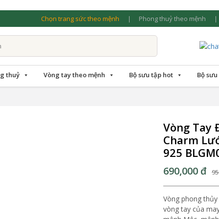
Chọn trang sức theo mệnh
Phong thuỷ theo mệnh
g thuỷ
Vòng tay theo mệnh
Bộ sưu tập hot
Bộ sưu
Vòng Tay 
Charm Lướ
925 BLGM
690,000
đ
95
Vòng phong thủy 
vòng tay của may