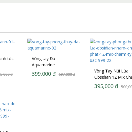
anh tóc
Vòng tay Đá
Aquamarine
Vòng Tay Núi Lửa
399,000
đ
5,000
đ
697,000
đ
Obsidian 12 Mix C
Tỳ Hưu Bạc 925
395,000
đ
500,0