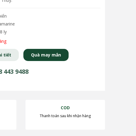
 Thủy.
biển
uamarine
8 ly
àng
i tiết
Quà may mắn
8 443 9488
COD
Thanh toán sau khi nhận hàng