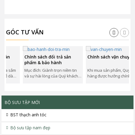
GÓC TƯ VẤN
n
Chính sách đổi trả sản
Chính sách vận chuyển
phẩm & bảo hành
 sắm
Mục đích: Giành trọn niềm tin
Khi mua sản phẩm, Quý khách
 dàng
và sự hài lòng của Quý khách
hàng được hưởng chính sách
 toán
hàng khi sử dụng sản phẩm
vận chuyển như dưới đây, áp
và...
dụng trên toàn...
BỘ SƯU TẬP MỚI
BST thạch anh tóc
Bộ sưu tập nam đẹp