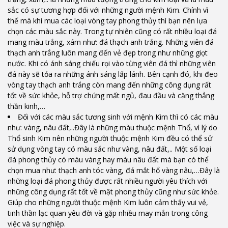
sắc có sự tương hợp đối với những người mệnh Kim. Chính vì
thế mà khi mua các loại vòng tay phong thủy thì bạn nên lựa
chọn các màu sắc này. Trong tự nhiên cũng có rất nhiều loại đá
mang màu trắng, xám như: đá thạch anh trắng. Những viên đá
thạch anh trắng luôn mang đến vẻ đẹp trong như những giọt
nước. Khi có ánh sáng chiếu rọi vào từng viên đá thì những viên
đá này sẽ tỏa ra những ánh sáng lấp lánh. Bên cạnh đó, khi đeo
vòng tay thạch anh trắng còn mang đến những công dụng rất
tốt về sức khỏe, hỗ trợ chứng mất ngủ, đau đầu và căng thẳng
thần kinh,…
Đối với các màu sắc tương sinh với mệnh Kim thì có các màu
như: vàng, nâu đất,..Đây là những màu thuộc mệnh Thổ, vì lý do
Thổ sinh Kim nên những người thuộc mệnh Kim đều có thể sử
sử dụng vòng tay có màu sắc như vàng, nâu đất,.. Một số loại
đá phong thủy có màu vàng hay màu nâu đất mà bạn có thể
chọn mua như: thạch anh tóc vàng, đá mắt hổ vàng nâu,…Đây là
những loại đá phong thủy được rất nhiều người yêu thích với
những công dụng rất tốt về mặt phong thủy cũng như sức khỏe.
Giúp cho những người thuộc mệnh Kim luôn cảm thấy vui vẻ,
tinh thần lạc quan yêu đời và gặp nhiều may mắn trong công
việc và sự nghiệp.