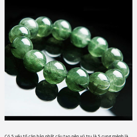
Có 5 yếu tố căn bản nhất cấu tạo nên vũ trụ là 5 cung mệnh là