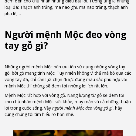
đem đến cho chủ nhân những điều bất lợi. Tương ứng là những
loại đá: Thạch anh trắng, mã não ghi, mã não trắng, thạch anh
pha lê,…
Người mệnh Mộc đeo vòng
tay gỗ gì?
Những người mệnh Mộc nên ưu tiên sử dụng những vòng tay
gỗ, bởi gỗ mang tính Mộc. Tuy nhiên không vì thế mà bỏ qua các
vòng tay đá, chỉ cần lựa chọn được đúng màu sắc phù hợp với
mệnh Mộc thì chúng sẽ đem tới những lợi ích rất lớn.
Mệnh Mộc rất hợp với vòng gỗ. Năng lượng từ gỗ sẽ đem tới
cho chủ nhân mệnh Mộc sức khỏe, may mắn và cả những thuận
lợi trong cuộc sống. Vậy
người mệnh Mộc đeo vòng gỗ gì
, hãy
cùng chúng tôi tìm hiểu rõ hơn nhé.