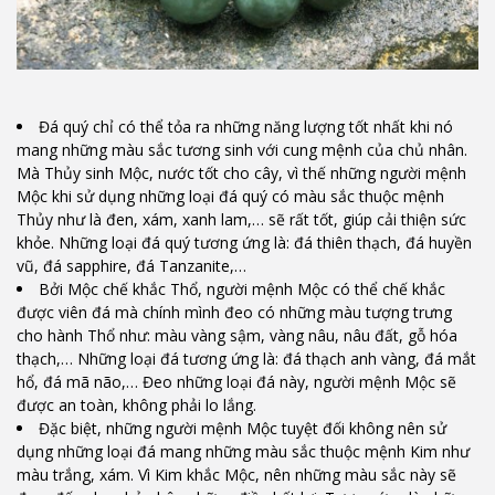
Đá quý chỉ có thể tỏa ra những năng lượng tốt nhất khi nó
mang những màu sắc tương sinh với cung mệnh của chủ nhân.
Mà Thủy sinh Mộc, nước tốt cho cây, vì thế những người mệnh
Mộc khi sử dụng những loại đá quý có màu sắc thuộc mệnh
Thủy như là đen, xám, xanh lam,… sẽ rất tốt, giúp cải thiện sức
khỏe. Những loại đá quý tương ứng là: đá thiên thạch, đá huyền
vũ, đá sapphire, đá Tanzanite,…
Bởi Mộc chế khắc Thổ, người mệnh Mộc có thể chế khắc
được viên đá mà chính mình đeo có những màu tượng trưng
cho hành Thổ như: màu vàng sậm, vàng nâu, nâu đất, gỗ hóa
thạch,… Những loại đá tương ứng là: đá thạch anh vàng, đá mắt
hổ, đá mã não,… Đeo những loại đá này, người mệnh Mộc sẽ
được an toàn, không phải lo lắng.
Đặc biệt, những người mệnh Mộc tuyệt đối không nên sử
dụng những loại đá mang những màu sắc thuộc mệnh Kim như
màu trắng, xám. Vì Kim khắc Mộc, nên những màu sắc này sẽ