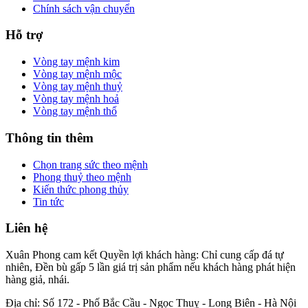
Chính sách vận chuyển
Hỗ trợ
Vòng tay mệnh kim
Vòng tay mệnh mộc
Vòng tay mệnh thuỷ
Vòng tay mệnh hoả
Vòng tay mệnh thổ
Thông tin thêm
Chọn trang sức theo mệnh
Phong thuỷ theo mệnh
Kiến thức phong thủy
Tin tức
Liên hệ
Xuân Phong cam kết Quyền lợi khách hàng: Chỉ cung cấp đá tự
nhiên, Đền bù gấp 5 lần giá trị sản phẩm nếu khách hàng phát hiện
hàng giả, nhái.
Địa chỉ: Số 172 - Phố Bắc Cầu - Ngọc Thuỵ - Long Biên - Hà Nội