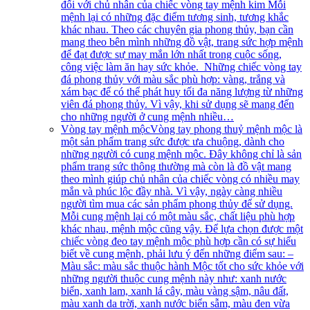
đối với chủ nhân của chiếc vòng tay mệnh kim Mỗi
mệnh lại có những đặc điểm tương sinh, tương khắc
khác nhau. Theo các chuyên gia phong thủy, bạn cần
mang theo bên mình những đồ vật, trang sức hợp mệnh
để đạt được sự may mắn lớn nhất trong cuộc sống,
công việc làm ăn hay sức khỏe. Những chiếc vòng tay
đá phong thủy với màu sắc phù hợp: vàng, trắng và
xám bạc để có thể phát huy tối đa năng lượng từ những
viên đá phong thủy. Vì vậy, khi sử dụng sẽ mang đến
cho những người ở cung mệnh nhiều…
Vòng tay mệnh mộc
Vòng tay phong thuỷ mệnh mộc là
một sản phẩm trang sức được ưa chuộng, dành cho
những người có cung mệnh mộc. Đây không chỉ là sản
phẩm trang sức thông thường mà còn là đồ vật mang
theo mình giúp chủ nhân của chiếc vòng có nhiều may
mắn và phúc lộc đầy nhà. Vì vậy, ngày càng nhiều
người tìm mua các sản phẩm phong thủy để sử dụng.
Mỗi cung mệnh lại có một màu sắc, chất liệu phù hợp
khác nhau, mệnh mộc cũng vậy. Để lựa chọn được một
chiếc vòng đeo tay mệnh mộc phù hợp cần có sự hiểu
biết về cung mệnh, phải lưu ý đến những điểm sau: –
Màu sắc: màu sắc thuộc hành Mộc tốt cho sức khỏe với
những người thuộc cung mệnh này như: xanh nước
biển, xanh lam, xanh lá cây, màu vàng sậm, nâu đất,
màu xanh da trời, xanh nước biển sẫm, màu đen vừa