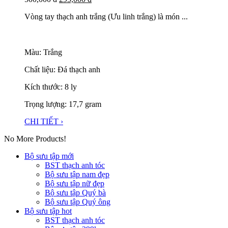
Vòng tay thạch anh trắng (Ưu linh trắng) là món ...
Màu: Trắng
Chất liệu: Đá thạch anh
Kích thước: 8 ly
Trọng lượng: 17,7 gram
CHI TIẾT ›
No More Products!
Bộ sưu tập mới
BST thạch anh tóc
Bộ sưu tập nam đẹp
Bộ sưu tập nữ đẹp
Bộ sưu tập Quý bà
Bộ sưu tập Quý ông
Bộ sưu tập hot
BST thạch anh tóc