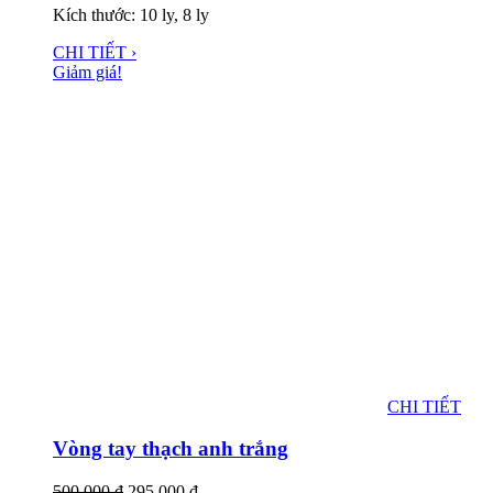
Kích thước: 10 ly, 8 ly
CHI TIẾT ›
Giảm giá!
CHI TIẾT
Vòng tay thạch anh trắng
500,000
đ
295,000
đ