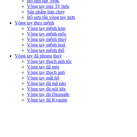
Bộ sưu tập 399k
Vòng tay mix Tỳ hưu
Sản phẩm bán chạy
Bộ sưu tập vòng tay trơn
Vòng tay theo mệnh
Vòng tay mệnh kim
Vòng tay mệnh mộc
Vòng tay mệnh thuỷ
Vòng tay mệnh hoả
Vòng tay mệnh thổ
Vòng tay đá phong thuỷ
Vòng tay thạch anh tóc
Vòng tay đá mix
Vòng tay thạch anh
Vòng tay mắt hổ
Vòng tay đá mã não
Vòng tay đá núi lửa
Vòng tay đá Diopside
Vòng tay đá Kyanite