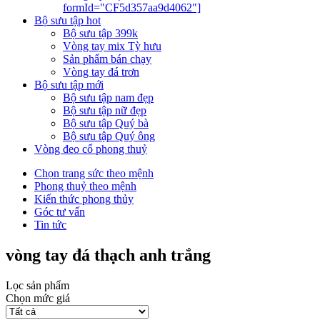
formId="CF5d357aa9d4062"]
Bộ sưu tập hot
Bộ sưu tập 399k
Vòng tay mix Tỳ hưu
Sản phẩm bán chạy
Vòng tay đá trơn
Bộ sưu tập mới
Bộ sưu tập nam đẹp
Bộ sưu tập nữ đẹp
Bộ sưu tập Quý bà
Bộ sưu tập Quý ông
Vòng đeo cổ phong thuỷ
Chọn trang sức theo mệnh
Phong thuỷ theo mệnh
Kiến thức phong thủy
Góc tư vấn
Tin tức
vòng tay đá thạch anh trắng
Lọc sản phẩm
Chọn mức giá