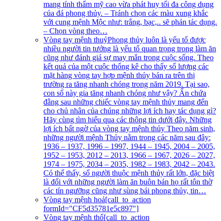
mang tính thẩm mỹ cao vừa phát huy tối đa công dụng
của đá phong thủy. – Tránh chọn các màu xung khắc
với cung mệnh Mộc như: trắng, bạc,.. sẽ phản tác dụng.
– Chọn vòng theo…
Vòng tay mệnh thuỷ
Phong thủy luôn là yếu tố được
nhiều người tin tưởng là yếu tố quan trọng trong làm ăn
cũng như đánh giá sự may mắn trong cuộc sống. Theo
kết quả của một cuộc thống kê cho thấy số lượng các
mặt hàng vòng tay hợp mệnh thủy bán ra trên thị
trường ra tăng nhanh chóng trong năm 2019. Tại sao,
con số này gia tăng nhanh chóng như vậy? Ẩn chứa
đằng sau những chiếc vòng tay mệnh thủy mang đến
cho chủ nhân của chúng những lợi ích hay tác dụng gì?
Hãy cùng tìm hiểu qua các thông tin dưới đây. Những
lợi ích bất ngờ của vòng tay mệnh thủy Theo năm sinh,
những người mệnh Thủy nằm trong các năm sau đây:
1936 – 1937, 1996 – 1997, 1944 – 1945, 2004 – 2005,
1952 – 1953, 2012 – 2013, 1966 – 1967, 2026 – 2027,
1974 – 1975, 2034 – 2035, 1982 – 1983, 2042 – 2043.
Có thể thấy, số người thuộc mệnh thủy rất lớn, đặc biệt
là đối với những người làm ăn buôn bán họ rất tôn thờ
các tín ngưỡng cũng như sùng bái phong thủy, tin…
Vòng tay mệnh hoả
[call_to_action
formId="CF5d35781e5c897"]
Vòng tay mệnh thổ
[call_to_action