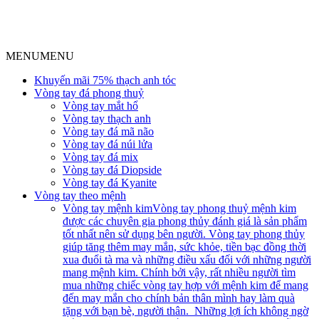
MENU
MENU
Khuyến mãi 75% thạch anh tóc
Vòng tay đá phong thuỷ
Vòng tay mắt hổ
Vòng tay thạch anh
Vòng tay đá mã não
Vòng tay đá núi lửa
Vòng tay đá mix
Vòng tay đá Diopside
Vòng tay đá Kyanite
Vòng tay theo mệnh
Vòng tay mệnh kim
Vòng tay phong thuỷ mệnh kim
được các chuyên gia phong thủy đánh giá là sản phẩm
tốt nhất nên sử dụng bên người. Vòng tay phong thủy
giúp tăng thêm may mắn, sức khỏe, tiền bạc đồng thời
xua đuổi tà ma và những điều xấu đối với những người
mang mệnh kim. Chính bởi vậy, rất nhiều người tìm
mua những chiếc vòng tay hợp với mệnh kim để mang
đến may mắn cho chính bản thân mình hay làm quà
tặng với bạn bè, người thân. Những lợi ích không ngờ