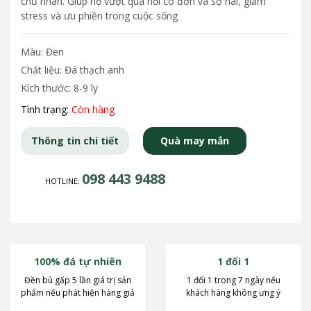
chủ nhân. Giúp họ vượt qua nỗi cô đơn và sợ hãi, giảm
stress và ưu phiền trong cuộc sống
Màu: Đen
Chất liệu: Đá thạch anh
Kích thước: 8-9 ly
Tình trạng:
Còn hàng
Thông tin chi tiết
Quà may mắn
098 443 9488
HOTLINE:
100% đá tự nhiên
1 đổi 1
Đền bù gấp 5 lần giá trị sản
1 đổi 1 trong 7 ngày nếu
phẩm nếu phát hiện hàng giả
khách hàng không ưng ý