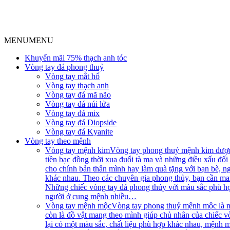
MENU
MENU
Khuyến mãi 75% thạch anh tóc
Vòng tay đá phong thuỷ
Vòng tay mắt hổ
Vòng tay thạch anh
Vòng tay đá mã não
Vòng tay đá núi lửa
Vòng tay đá mix
Vòng tay đá Diopside
Vòng tay đá Kyanite
Vòng tay theo mệnh
Vòng tay mệnh kim
Vòng tay phong thuỷ mệnh kim được 
tiền bạc đồng thời xua đuổi tà ma và những điều xấu đ
cho chính bản thân mình hay làm quà tặng với bạn bè, 
khác nhau. Theo các chuyên gia phong thủy, bạn cần ma
Những chiếc vòng tay đá phong thủy với màu sắc phù hợp
người ở cung mệnh nhiều…
Vòng tay mệnh mộc
Vòng tay phong thuỷ mệnh mộc là m
còn là đồ vật mang theo mình giúp chủ nhân của chiếc 
lại có một màu sắc, chất liệu phù hợp khác nhau, mệnh