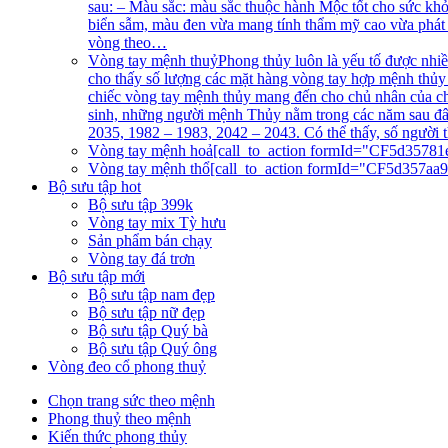
sau: – Màu sắc: màu sắc thuộc hành Mộc tốt cho sức khỏ
biển sẫm, màu đen vừa mang tính thẩm mỹ cao vừa phát 
vòng theo…
Vòng tay mệnh thuỷ
Phong thủy luôn là yếu tố được nhi
cho thấy số lượng các mặt hàng vòng tay hợp mệnh thủy 
chiếc vòng tay mệnh thủy mang đến cho chủ nhân của chú
sinh, những người mệnh Thủy nằm trong các năm sau đâ
2035, 1982 – 1983, 2042 – 2043. Có thể thấy, số người t
Vòng tay mệnh hoả
[call_to_action formId="CF5d35781
Vòng tay mệnh thổ
[call_to_action formId="CF5d357aa
Bộ sưu tập hot
Bộ sưu tập 399k
Vòng tay mix Tỳ hưu
Sản phẩm bán chạy
Vòng tay đá trơn
Bộ sưu tập mới
Bộ sưu tập nam đẹp
Bộ sưu tập nữ đẹp
Bộ sưu tập Quý bà
Bộ sưu tập Quý ông
Vòng đeo cổ phong thuỷ
Chọn trang sức theo mệnh
Phong thuỷ theo mệnh
Kiến thức phong thủy