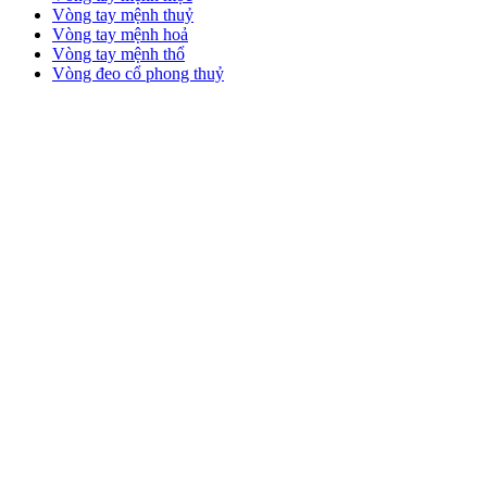
Vòng tay mệnh thuỷ
Vòng tay mệnh hoả
Vòng tay mệnh thổ
Vòng đeo cổ phong thuỷ