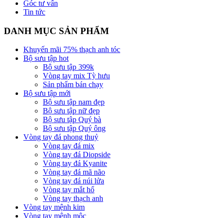
Góc tư vấn
Tin tức
DANH MỤC SẢN PHẨM
Khuyến mãi 75% thạch anh tóc
Bộ sưu tập hot
Bộ sưu tập 399k
Vòng tay mix Tỳ hưu
Sản phẩm bán chạy
Bộ sưu tập mới
Bộ sưu tập nam đẹp
Bộ sưu tập nữ đẹp
Bộ sưu tập Quý bà
Bộ sưu tập Quý ông
Vòng tay đá phong thuỷ
Vòng tay đá mix
Vòng tay đá Diopside
Vòng tay đá Kyanite
Vòng tay đá mã não
Vòng tay đá núi lửa
Vòng tay mắt hổ
Vòng tay thạch anh
Vòng tay mệnh kim
Vòng tay mệnh mộc