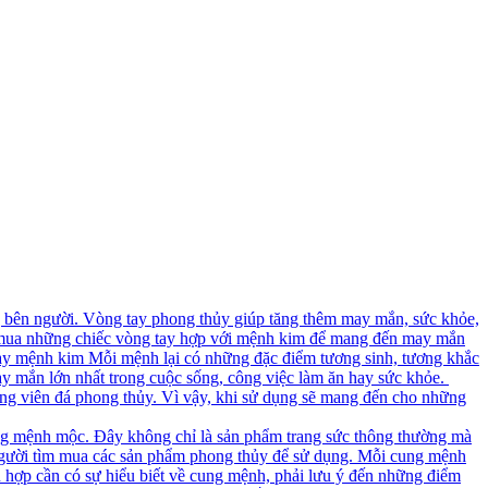
g bên người. Vòng tay phong thủy giúp tăng thêm may mắn, sức khỏe,
ìm mua những chiếc vòng tay hợp với mệnh kim để mang đến may mắn
tay mệnh kim Mỗi mệnh lại có những đặc điểm tương sinh, tương khắc
y mắn lớn nhất trong cuộc sống, công việc làm ăn hay sức khỏe.
ững viên đá phong thủy. Vì vậy, khi sử dụng sẽ mang đến cho những
g mệnh mộc. Đây không chỉ là sản phẩm trang sức thông thường mà
 người tìm mua các sản phẩm phong thủy để sử dụng. Mỗi cung mệnh
 hợp cần có sự hiểu biết về cung mệnh, phải lưu ý đến những điểm