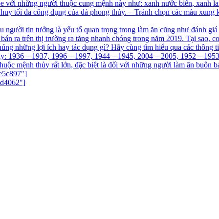
e với những người thuộc cung mệnh này như: xanh nước biển, xanh lam
huy tối đa công dụng của đá phong thủy. – Tránh chọn các màu xung k
ều người tin tưởng là yếu tố quan trọng trong làm ăn cũng như đánh gi
bán ra trên thị trường ra tăng nhanh chóng trong năm 2019. Tại sao,
ng những lợi ích hay tác dụng gì? Hãy cùng tìm hiểu qua các thông t
y: 1936 – 1937, 1996 – 1997, 1944 – 1945, 2004 – 2005, 1952 – 1953
huộc mệnh thủy rất lớn, đặc biệt là đối với những người làm ăn buôn b
e5c897"]
9d4062"]