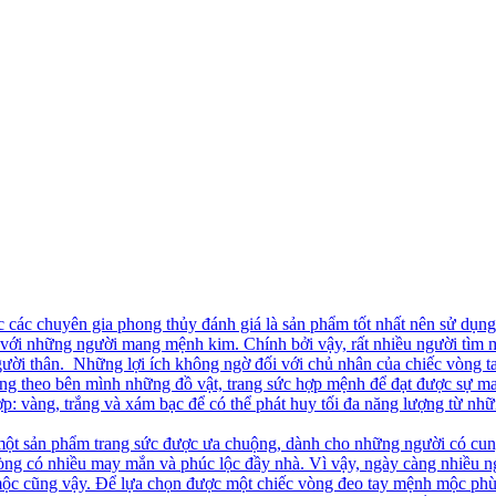
các chuyên gia phong thủy đánh giá là sản phẩm tốt nhất nên sử dụn
ối với những người mang mệnh kim. Chính bởi vậy, rất nhiều người t
người thân. Những lợi ích không ngờ đối với chủ nhân của chiếc vòng 
ng theo bên mình những đồ vật, trang sức hợp mệnh để đạt được sự ma
: vàng, trắng và xám bạc để có thể phát huy tối đa năng lượng từ nh
ột sản phẩm trang sức được ưa chuộng, dành cho những người có cun
vòng có nhiều may mắn và phúc lộc đầy nhà. Vì vậy, ngày càng nhiều
 mộc cũng vậy. Để lựa chọn được một chiếc vòng đeo tay mệnh mộc phù