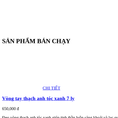
SẢN PHẨM BÁN CHẠY
CHI TIẾT
Vòng tay thạch anh tóc xanh 7 ly
650,000
đ
Đeo vòng thạch anh tóc xanh giúp tinh thần luôn sảng khoái và lạc qua