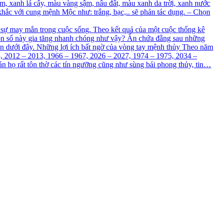
, xanh lá cây, màu vàng sậm, nâu đất, màu xanh da trời, xanh nước
hắc với cung mệnh Mộc như: trắng, bạc,.. sẽ phản tác dụng. – Chọn
á sự may mắn trong cuộc sống. Theo kết quả của một cuộc thống kê
 con số này gia tăng nhanh chóng như vậy? Ẩn chứa đằng sau những
in dưới đây. Những lợi ích bất ngờ của vòng tay mệnh thủy Theo năm
, 2012 – 2013, 1966 – 1967, 2026 – 2027, 1974 – 1975, 2034 –
án họ rất tôn thờ các tín ngưỡng cũng như sùng bái phong thủy, tin…